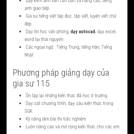
Dạy kèm anh văn căn bản và nâng cao, tiếng
anh giao tiếp
Gia sư tiếng việt tập đọc, tập viết, luyện viết chữ
đẹp.
Dạy tin học văn phòng,
dạy autocad
, dạy excel,
word tại thái nguyên
Các ngoại ngữ : Tiếng Trung, tiếng Hàn, Tiếng
Nhật
Phương pháp giảng dạy của
gia sư 115
Ôn tập lại những kiến thức đã học ở trường.
Dạy sát chương trình, dạy sâu kiến thức trong
SGK
Kỹ năng làm bài thi trắc nghiệm.
Luôn nâng cao và mở rộng kiến thức cho các em.