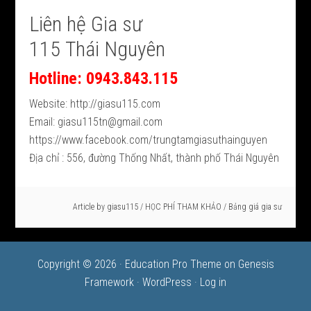
Liên hệ Gia sư
115 Thái Nguyên
Hotline: 0943.843.115
Website: http://giasu115.com
Email: giasu115tn@gmail.com
https://www.facebook.com/trungtamgiasuthainguyen
Địa chỉ : 556, đường Thống Nhất, thành phố Thái Nguyên
Article by
giasu115
/
HỌC PHÍ THAM KHẢO
/
Bảng giá gia sư
Copyright © 2026 ·
Education Pro Theme
on
Genesis
Framework
·
WordPress
·
Log in