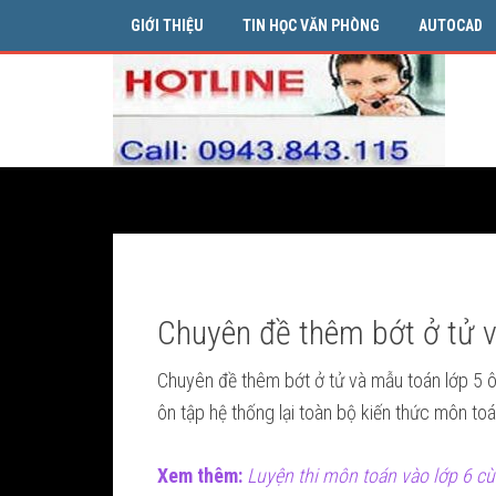
GIỚI THIỆU
TIN HỌC VĂN PHÒNG
AUTOCAD
Chuyên đề thêm bớt ở tử 
Chuyên đề thêm bớt ở tử và mẫu toán lớp 5 ô
ôn tập hệ thống lại toàn bộ kiến thức môn to
Xem thêm:
Luyện thi môn toán vào lớp 6 c