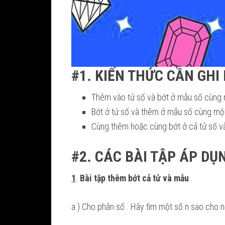
#1. KIẾN THỨC CẦN GHI
Thêm vào tử số và bớt ở mẫu số cùng m
Bớt ở tử số và thêm ở mẫu số cùng một
Cùng thêm hoặc cùng bớt ở cả tử số và
#2. CÁC BÀI TẬP ÁP DỤ
1
.
Bài tập thêm bớt cả tử và mẫu
.
a ) Cho phân số
. Hãy tìm một số n sao cho n