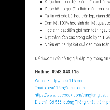
Được học toàn diện kiến thức cơ bản và
Được hỗ trợ giải đáp thắc mắc trong su
Tự tin với các bài học trên lớp, giành đ
Cam kết 100% học sinh đạt kết quả vượ
Học sinh đạt điểm giỏi môn toán ngay t
Đạt thành tích cao trong các kỳ thi HSG
Nhiều em đã đạt kết quả cao môn toán
Để được tư vấn hỗ trợ giải đáp mọi thông tin 
Hotline: 0943.843.115
Website: http://giasu115.com
Email: giasu115tn@gmail.com
https://www.facebook.com/trungtamgiasuth
Địa chỉ : Số 556, đường Thống Nhất, thành 