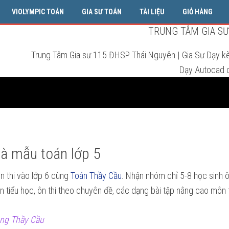
VIOLYMPIC TOÁN
GIA SƯ TOÁN
TÀI LIỆU
GIỎ HÀNG
TRUNG TÂM GIA SƯ 
Trung Tâm Gia sư 115 ĐHSP Thái Nguyên | Gia Sư Dạy k
Dạy Autocad c
và mẫu toán lớp 5
n thi vào lớp 6 cùng
Toán Thầy Cầu
. Nhận nhóm chỉ 5-8 học sinh
án tiểu học, ôn thi theo chuyên đề, các dạng bài tập nâng cao môn 
ùng Thầy Cầu