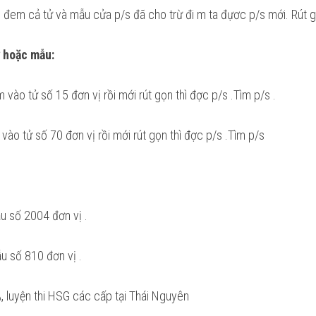
i đem cả tử và mẫu cửa p/s đã cho trừ đi m ta đựơc p/s mới. Rút 
ử hoặc mẫu:
m vào tử số 15 đơn vị rồi mới rút gọn thì đ­ợc p/s
.Tìm p/s
.
vào tử số 70 đơn vị rồi mới rút gọn thì đ­ợc p/s
.Tìm p/s
u số 2004 đơn vị .
u số 810 đơn vị .
, luyện thi HSG các cấp tại Thái Nguyên