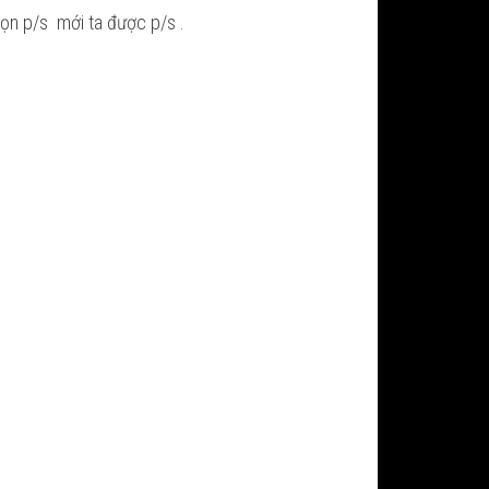
gọn p/s mới ta đ­ược p/s
.