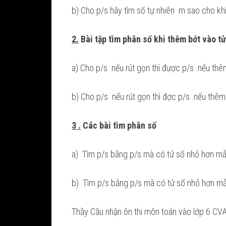
b) Cho p/s
hãy tìm số tự nhiên m sao cho kh
2.
Bài tập tìm phân số khi thêm bớt vào t
a) Cho p/s
nếu rút gọn
thì đ­ược p/s
.nếu thê
b) Cho p/s
nếu rút gọn
thì đ­ợc p/s
.nếu thêm 
3 .
Các bài tìm phân số
a) Tìm p/s bằng p/s
mà có tử số nhỏ hơn mẫ
b) Tìm p/s bằng p/s mà có tử số nhỏ hơn mẫ
Thầy Cầu nhận ôn thi môn toán vào lớp 6 CVA