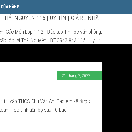
CỬA HÀNG
THÁI NGUYÊN 115 | UY TÍN | GIÁ RẺ NHẤT
èm Các Môn Lớp 1-12 | Đào tạo Tin học văn phòng,
ấp tốc tại Thái Nguyên | ĐT:0943.843.115 | Uy tín.
21 Tháng 2, 2022
 ôn thi vào THCS Chu Văn An. Các em sẽ được
toán. Học sinh tiến bộ sau 10 buổi.