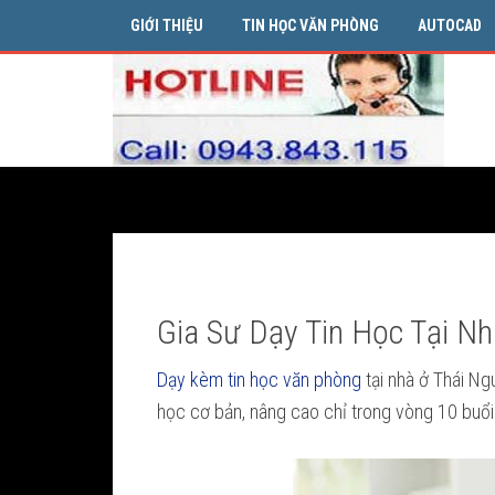
GIỚI THIỆU
TIN HỌC VĂN PHÒNG
AUTOCAD
Gia Sư Dạy Tin Học Tại Nh
Dạy kèm tin học văn phòng
tại nhà ở Thái Ng
học cơ bản, nâng cao chỉ trong vòng 10 buổi d