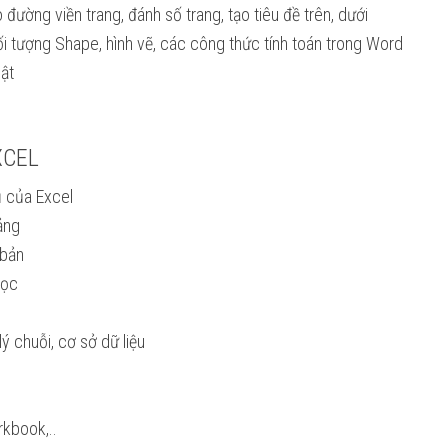
 đường viền trang, đánh số trang, tạo tiêu đề trên, dưới
i tượng Shape, hình vẽ, các công thức tính toán trong Word
ật
XCEL
ụ của Excel
ảng
 bản
học
 chuỗi, cơ sở dữ liệu
kbook,..