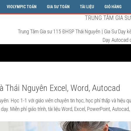
VIOLYMPIC TOÁN
GIA SƯ TOÁN
TÀI LIỆU
GIỎ HÀNG
TRUNG TÂM GIA SƯ 
Trung Tâm Gia sư 115 ĐHSP Thái Nguyên | Gia Sư Dạy k
Dạy Autocad c
à Thái Nguyên Excel, Word, Autocad
uyên. Học 1-1 với giáo viên chuyên tin học, học phí thấp và hiệu qu
ạy. Miễn phí giáo trình, tài liệu Word, Excel, PowerPoint, Autocad