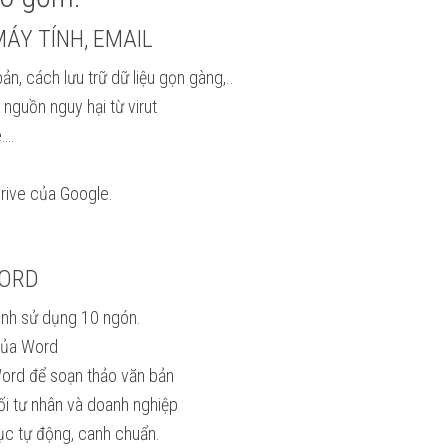
ÁY TÍNH, EMAIL
, cách lưu trữ dữ liệu gọn gàng,..
nguồn nguy hại từ virut
e….
Drive của Google.
WORD
anh sử dụng 10 ngón.
của Word
Word để soạn thảo văn bản
i tư nhân và doanh nghiệp
ục tự động, canh chuẩn.