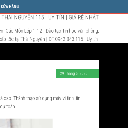
CỬA HÀNG
THÁI NGUYÊN 115 | UY TÍN | GIÁ RẺ NHẤT
èm Các Môn Lớp 1-12 | Đào tạo Tin học văn phòng,
ấp tốc tại Thái Nguyên | ĐT:0943.843.115 | Uy tín.
29 Tháng 6, 2020
ả cao. Thành thạo sử dụng máy vi tính, tin
, dự toán…