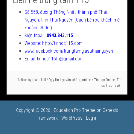
Số 558, đường Thống Nhất, thành phố Thái
Nguyên, tỉnh Thái Nguyên (Cách bến xe khách mới
khoảng 300m)
Điện thoại :
0943.843.115
Website: http://tinhoc115.com
www.facebook.com/trungtamgiasuthainguyen
Email: tinhoc115tn@gmail.com
Article by
giasu115
/
Dạy tin học văn phòng online
/
Tin học Online
,
Tin
học Trực Tuyến
Copyright © 2026 ·
Education Pro Theme
on
Genesis
Framework
·
WordPress
·
Log in