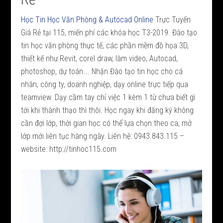
Học Tin Học Văn Phòng & Autocad Online
Trực Tuyến
Giá Rẻ tại 115, miến phí các khóa học T3-2019. Đào tạo
tin học văn phòng thực tế, các phần mềm đồ họa 3D,
thiết kế như Revit, corel draw, làm video, Autocad,
photoshop, dự toán…. Nhận Đào tạo tin học
cho cá
nhân, công ty, doanh nghiệp, dạy online trực tiếp qua
teamview. Dạy cầm tay chỉ việc 1 kèm 1 từ chưa biết gì
tới khi thành thạo thì thôi. Học ngay khi đăng ký không
cần đợi lớp, thời gian học có thể lựa chọn theo ca, mở
lớp mới liên tục hàng ngày. Liên hệ: 0943.843.115 –
website: http://tinhoc115.com